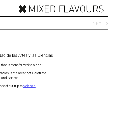
NEXT
dad de las Artes y las Ciencias
r that is transformed to a park.
encias is the area that Calatrave
t and Science.
de of our trip to
Valencia