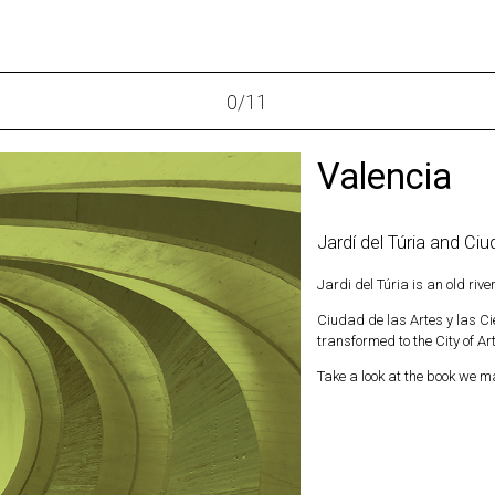
0
/
11
Valencia
Jardí del Túria and Ciu
Jardi del Túria is an old rive
Ciudad de las Artes y las Ci
transformed to the City of Ar
Take a look at the book we ma